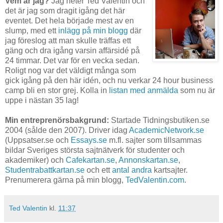
Vem är jag?
Jag heter Ted Valentin och
det är jag som dragit igång det här
eventet. Det hela började mest av en
slump, med ett
inlägg på min blogg
där
jag föreslog att man skulle träffas ett
gäng och dra igång varsin affärsidé på
24 timmar. Det var för en vecka sedan.
Roligt nog var det väldigt många som
gick igång på den här idén, och nu verkar 24 hour business
camp bli en stor grej. Kolla in
listan med anmälda
som nu är
uppe i nästan 35 lag!
Min entreprenörsbakgrund:
Startade Tidningsbutiken.se
2004 (sålde den 2007). Driver idag
AcademicNetwork.se
(
Uppsatser.se och
Essays.se
m.fl. sajter som tillsammas
bildar Sveriges största sajtnätverk för studenter och
akademiker) och
Cafekartan.se
,
Annonskartan.se
,
Studentrabattkartan.se
och ett
antal andra
kartsajter.
Prenumerera gärna på min blogg,
TedValentin.com
.
Ted Valentin
kl.
11:37