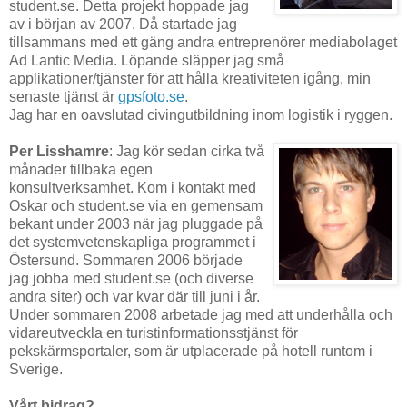
student.se. Detta projekt hoppade jag
av i början av 2007. Då startade jag
tillsammans med ett gäng andra entreprenörer mediabolaget
Ad Lantic Media. Löpande släpper jag små
applikationer/tjänster för att hålla kreativiteten igång, min
senaste tjänst är
gpsfoto.se
.
Jag har en oavslutad civingutbildning inom logistik i ryggen.
Per Lisshamre
: Jag kör sedan cirka två
månader tillbaka egen
konsultverksamhet. Kom i kontakt med
Oskar och student.se via en gemensam
bekant under 2003 när jag pluggade på
det systemvetenskapliga programmet i
Östersund. Sommaren 2006 började
jag jobba med student.se (och diverse
andra siter) och var kvar där till juni i år.
Under sommaren 2008 arbetade jag med att underhålla och
vidareutveckla en turistinformationsstjänst för
pekskärmsportaler, som är utplacerade på hotell runtom i
Sverige.
Vårt bidrag?