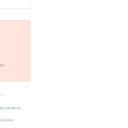
agi
BC:
the unofficial
la listan!