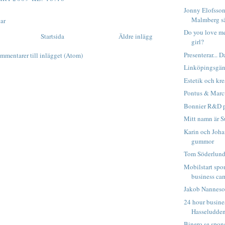
Jonny Elofsso
Malmberg sä
ar
Do you love me,
Startsida
Äldre inlägg
girl?
Presenterar... 
mmentarer till inlägget (Atom)
Linköpingsgäng
Estetik och kr
Pontus & Marcu
Bonnier R&D pr
Mitt namn är S
Karin och Joha
gummor
Tom Söderlund 
Mobilstart spo
business ca
Jakob Nanneson
24 hour busine
Hasseludden
Binero.se spon