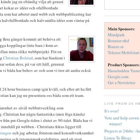
kände jag en obändig vilja att genast
t kokar av idéer och ofullbordade
esta som har arbetet med webb och webbpublicering har
halvfullbordade och halvsmälta idéer som väntar på
Main Sponsors
:
Mindpark
g flera gånger kommit att behöva ett
Bonnier r&d
ga kopplingar (inte bara i form av
Binero.se
ellan mina olika webbprojekt. För en
Telenor Mobilstart
ag
Christian Bolstad
, som har funderat i
ar sedan dess, på var sitt håll, grunnat
Product Sponsors
:
m vi båda har behov av och som vi tror att andra också
Hasseludden Yasur
Google.com
Get a Newsletter
 24 hour business camp igår kväll, och efter att ha fått
istian kan jag nu presentera oss båda som ett team.
LIVE FROM 24 H
rfarenhet av såväl webbutveckling som
It's over!
 Christian har några fantastiska (men föga kända)
Vote and help crown 
 från pre-Google-tiden i slutet av 90-talet. Båda har vi
winner!
 innehåll på webben - Christians fokus ligger till
Projects at 24hbc - he
dningen
och jag arbetar, förutom med konsultverksamhet
Listen To Blogs
ering och internetmarknadsföring, med ett stort