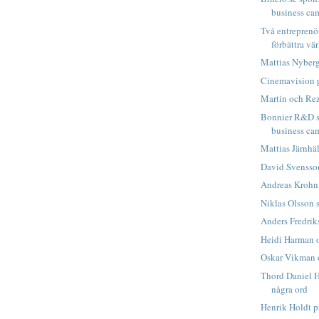
business ca
Två entreprenö
förbättra vär
Mattias Nyberg 
Cinemavision p
Martin och Rez
Bonnier R&D s
business ca
Mattias Järnhäl
David Svensson
Andreas Krohn 
Niklas Olsson 
Anders Fredrik
Heidi Harman 
Oskar Vikman 
Thord Daniel H
några ord
Henrik Holdt pr