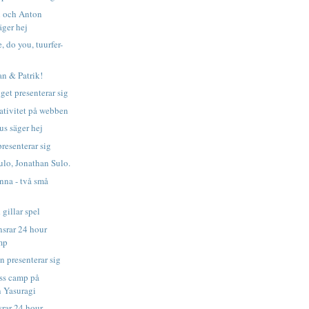
n och Anton
ger hej
 do you, tuurfer-
Dan & Patrik!
et presenterar sig
eativitet på webben
s säger hej
esenterar sig
ulo, Jonathan Sulo.
nna - två små
gillar spel
nsrar 24 hour
mp
 presenterar sig
ss camp på
 Yasuragi
srar 24 hour