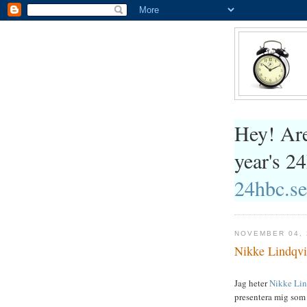
Hey! Are
year's 
24hbc.se
NOVEMBER 04, 
Nikke Lindqvis
Jag heter
Nikke Lin
presentera mig som 