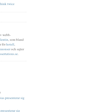
think twice
av webb-
lentin
, som bland
r för
hotell
,
nnonser
och sajter
ssertations.se
.
)
ias presenterar sig
presenterar sig