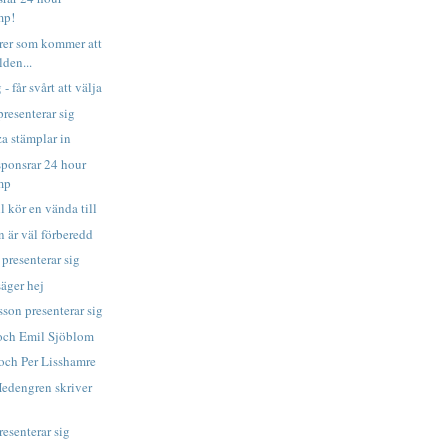
mp!
rer som kommer att
lden...
- får svårt att välja
resenterar sig
a stämplar in
ponsrar 24 hour
mp
l kör en vända till
 är väl förberedd
presenterar sig
säger hej
sson presenterar sig
och Emil Sjöblom
och Per Lisshamre
edengren skriver
esenterar sig