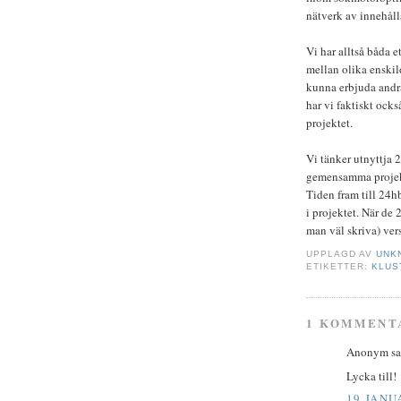
nätverk av innehåll
Vi har alltså båda 
mellan olika enskild
kunna erbjuda andra
har vi faktiskt ock
projektet.
Vi tänker utnyttja 2
gemensamma projekt
Tiden fram till 24h
i projektet. När de 
man väl skriva) ver
UPPLAGD AV
UNK
ETIKETTER:
KLUS
1 KOMMENT
Anonym sa.
Lycka till!
19 JANUA