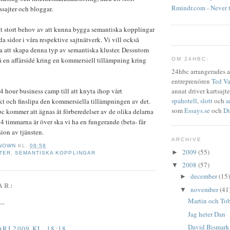
Rmindr.com - Never 
ssajter och bloggar.
ett stort behov av att kunna bygga semantiska kopplingar
a sidor i våra respektive sajtnätverk. Vi vill också
 att skapa denna typ av semantiska kluster. Dessutom
så en affärsidé kring en kommersiell tillämpning kring
OM 24HBC:
24hbc arrangerades 
entreprenören
Ted Va
annat driver kartsajte
4 hour business camp till att knyta ihop vårt
spahotell
,
slott
och
a
 och finslipa den kommersiella tillämpningen av det.
som
Essays.se
och
Di
bc kommer att ägnas åt förberedelser av de olika delarna
24 timmarna är över ska vi ha en fungerande (beta- får
sion av tjänsten.
ARCHIVE
NOWN
KL.
08:58
2009
(55)
►
TER
,
SEMANTISKA KOPPLINGAR
2008
(57)
▼
december
(15)
►
AR:
november
(41
▼
Martin och Tob
..
Jag heter Dan
David Bismark 
RI 2009 KL. 18:18