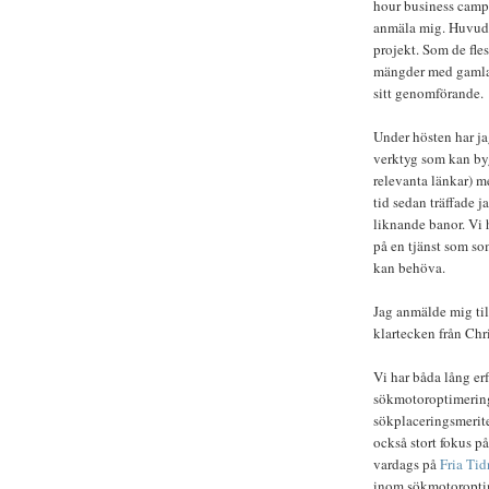
hour business camp 
anmäla mig. Huvude
projekt. Som de fl
mängder med gamla 
sitt genomförande.
Under hösten har ja
verktyg som kan byg
relevanta länkar) m
tid sedan träffade j
liknande banor. Vi h
på en tjänst som so
kan behöva.
Jag anmälde mig till
klartecken från Chr
Vi har båda lång e
sökmotoroptimering.
sökplaceringsmeriter
också stort fokus på
vardags på
Fria Ti
inom sökmotoroptim