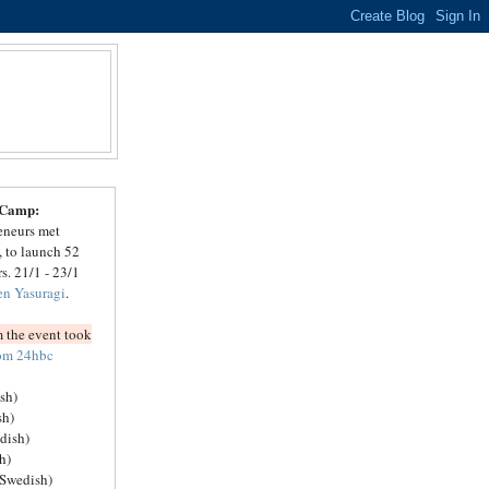
 Camp:
reneurs met
 to launch 52
rs. 21/1 - 23/1
en Yasuragi
.
 the event took
rom 24hbc
sh)
sh)
dish)
h)
(Swedish)