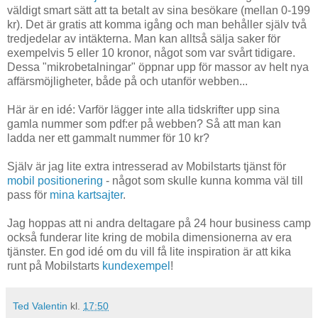
väldigt smart sätt att ta betalt av sina besökare (mellan 0-199
kr). Det är gratis att komma igång och man behåller själv två
tredjedelar av intäkterna. Man kan alltså sälja saker för
exempelvis 5 eller 10 kronor, något som var svårt tidigare.
Dessa "mikrobetalningar" öppnar upp för massor av helt nya
affärsmöjligheter, både på och utanför webben...
Här är en idé: Varför lägger inte alla tidskrifter upp sina
gamla nummer som pdf:er på webben? Så att man kan
ladda ner ett gammalt nummer för 10 kr?
Själv är jag lite extra intresserad av Mobilstarts tjänst för
mobil positionering
- något som skulle kunna komma väl till
pass för
mina kartsajter
.
Jag hoppas att ni andra deltagare på 24 hour business camp
också funderar lite kring de mobila dimensionerna av era
tjänster. En god idé om du vill få lite inspiration är att kika
runt på Mobilstarts
kundexempel
!
Ted Valentin
kl.
17:50