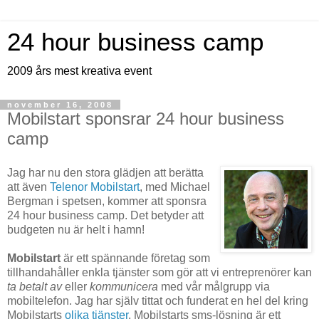
24 hour business camp
2009 års mest kreativa event
november 16, 2008
Mobilstart sponsrar 24 hour business
camp
Jag har nu den stora glädjen att berätta
att även
Telenor Mobilstart
, med Michael
Bergman i spetsen, kommer att sponsra
24 hour business camp. Det betyder att
budgeten nu är helt i hamn!
Mobilstart
är ett spännande företag som
tillhandahåller enkla tjänster som gör att vi entreprenörer kan
ta betalt av
eller
kommunicera
med vår målgrupp via
mobiltelefon.
Jag har själv tittat och funderat en hel del kring
Mobilstarts
olika tjänster
. Mobilstarts sms-lösning är ett