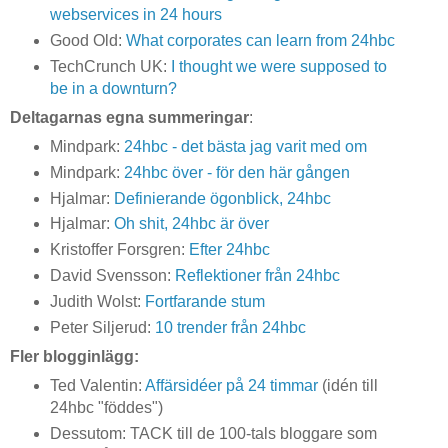
webservices in 24 hours
Good Old:
What corporates can learn from 24hbc
TechCrunch UK:
I thought we were supposed to
be in a downturn?
Deltagarnas egna summeringar
:
Mindpark:
24hbc - det bästa jag varit med om
Mindpark:
24hbc över - för den här gången
Hjalmar:
Definierande ögonblick, 24hbc
Hjalmar:
Oh shit, 24hbc är över
Kristoffer Forsgren:
Efter 24hbc
David Svensson:
Reflektioner från 24hbc
Judith Wolst:
Fortfarande stum
Peter Siljerud:
10 trender från 24hbc
Fler blogginlägg:
Ted Valentin:
Affärsidéer på 24 timmar
(idén till
24hbc "föddes")
Dessutom: TACK till de 100-tals bloggare som