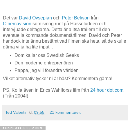
Det var
David Ovsepian
och
Peter Belwon
från
Cinemavision
som smög runt på Hasseludden och
intervjuade deltagarna. Detta är alltså trailern till den
eventuella kommande dokumentärfilmen. David och Peter
har dock inte ännu bestämt vad filmen ska heta, så de skulle
gärna vilja ha lite input...
Dom kallar oss Swedish Geeks
Den moderne entreprenören
Pappa, jag vill förändra världen
Vilket alternativ tycker ni är bäst? Kommentera gärna!
PS. Kolla även in Erics Wahlforss film från
24 hour dot com
.
(Från 2004!)
Ted Valentin
kl.
09:55
21 kommentarer:
februari 01, 2009