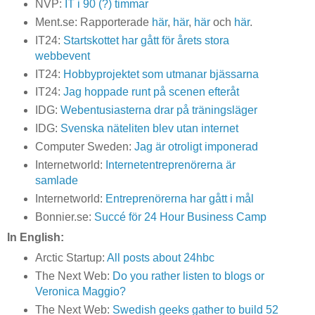
NVP:
IT i 90 (?) timmar
Ment.se: Rapporterade
här
,
här
,
här
och
här
.
IT24:
Startskottet har gått för årets stora
webbevent
IT24:
Hobbyprojektet som utmanar bjässarna
IT24:
Jag hoppade runt på scenen efteråt
IDG:
Webentusiasterna drar på träningsläger
IDG:
Svenska näteliten blev utan internet
Computer Sweden:
Jag är otroligt imponerad
Internetworld:
Internetentreprenörerna är
samlade
Internetworld:
Entreprenörerna har gått i mål
Bonnier.se:
Succé för 24 Hour Business Camp
In English:
Arctic Startup:
All posts about 24hbc
The Next Web:
Do you rather listen to blogs or
Veronica Maggio?
The Next Web:
Swedish geeks gather to build 52