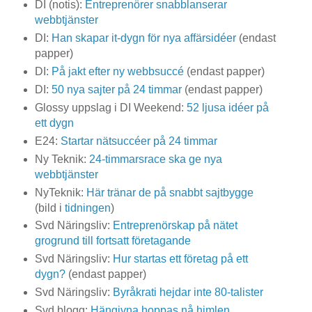
DI (notis):
Entreprenörer snabblanserar
webbtjänster
DI:
Han skapar it-dygn för nya affärsidéer
(endast
papper)
DI:
På jakt efter ny webbsuccé
(endast papper)
DI:
50 nya sajter på 24 timmar
(endast papper)
Glossy uppslag i DI Weekend:
52 ljusa idéer på
ett dygn
E24:
Startar nätsuccéer på 24 timmar
Ny Teknik:
24-timmarsrace ska ge nya
webbtjänster
NyTeknik:
Här tränar de på snabbt sajtbygge
(bild i
tidningen
)
Svd Näringsliv:
Entreprenörskap på nätet
grogrund till fortsatt företagande
Svd Näringsliv:
Hur startas ett företag på ett
dygn?
(endast papper)
Svd Näringsliv:
Byråkrati hejdar inte 80-talister
Svd blogg:
Hängivna hoppas nå himlen