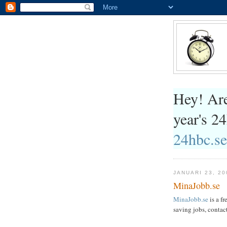
Hey! Are
year's 
24hbc.se
JANUARI 23, 20
MinaJobb.se
MinaJobb.se
is a fr
saving jobs, contact