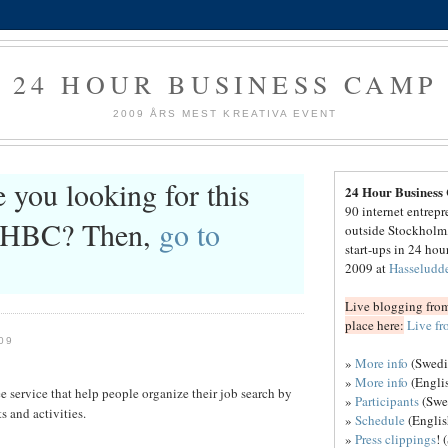
24 HOUR BUSINESS CAMP
2009 ÅRS MEST KREATIVA EVENT
 you looking for this
24 Hour Business
90 internet entrep
24HBC? Then,
go to
outside Stockholm,
start-ups in 24 hou
2009 at
Hasseludd
Live blogging from
place here:
Live f
09
»
More info
(Swedi
»
More info
(Engli
ee service that help people organize their job search by
»
Participants
(Swe
s and activities.
»
Schedule
(Englis
»
Press clippings
! 