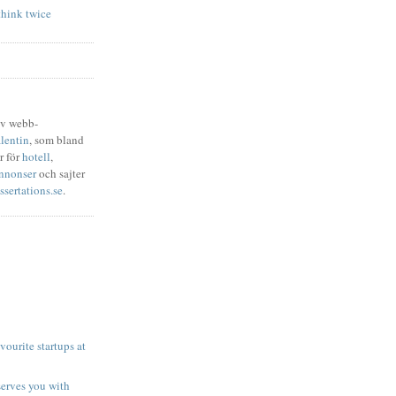
think twice
av webb-
lentin
, som bland
r för
hotell
,
nnonser
och sajter
ssertations.se
.
avourite startups at
serves you with