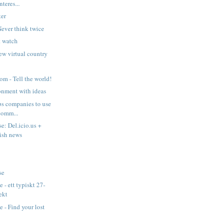
nteres...
ter
ever think twice
t watch
ew virtual country
om - Tell the world!
onment with ideas
ps companies to use
comm...
e: Del.icio.us +
ish news
se
e - ett typiskt 27-
ekt
 - Find your lost