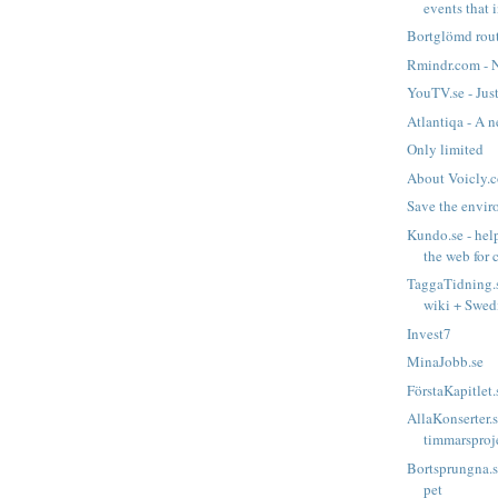
events that i
Bortglömd rou
Rmindr.com - N
YouTV.se - Jus
Atlantiqa - A n
Only limited
About Voicly.c
Save the envir
Kundo.se - hel
the web for 
TaggaTidning.s
wiki + Swed
Invest7
MinaJobb.se
FörstaKapitlet.
AllaKonserter.s
timmarsproj
Bortsprungna.se
pet