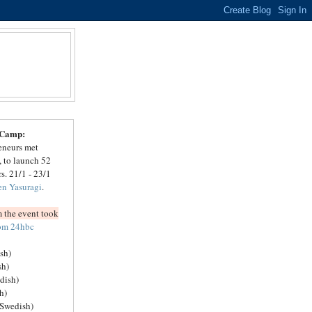
 Camp:
reneurs met
 to launch 52
rs. 21/1 - 23/1
en Yasuragi
.
 the event took
rom 24hbc
sh)
sh)
dish)
h)
(Swedish)