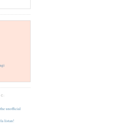
agi
BC:
the unofficial
la listan!