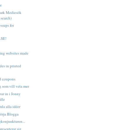
se
park Mediesök
 search)
ssups for
SE!
aring websites made
es in printed
d coupons
 som vill veta mer
par in i Jonny
älle
la alla idéer
Börja Blogga
gkonjunkturen...
resenterar sig