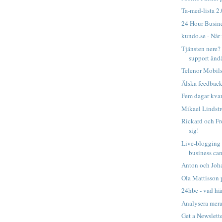
Ta-med-lista 2
24 Hour Busin
kundo.se - Når
Tjänsten nere? 
support änd
Telenor Mobilst
Älska feedback
Fem dagar kvar.
Mikael Lindstr
Rickard och Fr
sig!
Live-blogging 
business ca
Anton och Joha
Ola Mattisson p
24hbc - vad hä
Analysera mer
Get a Newslett