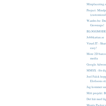
Minplacering.
Project: Mind
(customized
W.ardro.be: Dre
Grownups!
BLOGGMODE.
Jobbkartan.se
Virurl.IT - Sh
easy!
More 2D barcod
media
Google Adwor
MMSX - för dig
Joel Falck hop
Elofssons st
Jag kommer sam
Mitt projekt: 
Det här med lå
Morris Packer p