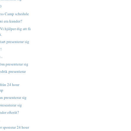
.0
ess Camp schedule
 ni era kunder?
Vi hjälper dig att få
å.
art presenterar sig
!
..
öm presenterar sig
edrik presenterar
från 24 hour
mp
n presenterar sig
resenterar sig
nder efteråt?
a
er sponsrar 24 hour