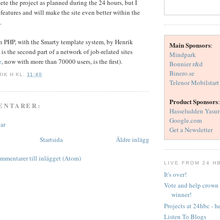
te the project as planned during the 24 hours, but I
features and will make the site even better within the
.
 in PHP, with the Smarty template system, by Henrik
Main Sponsors
:
s the second part of a network of job-related sites
Mindpark
e
, now with more than 70000 users, is the first).
Bonnier r&d
Binero.se
RIK H
KL.
11:40
Telenor Mobilstart
Product Sponsors
:
ENTARER:
Hasseludden Yasur
Google.com
ar
Get a Newsletter
Startsida
Äldre inlägg
mmentarer till inlägget (Atom)
LIVE FROM 24 H
It's over!
Vote and help crown 
winner!
Projects at 24hbc - he
Listen To Blogs