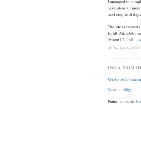
I managed to comple
have ideas for more 
next couple of days
The site is created
Holdt. MinaJobb.se i
(where
CV-online.s
UPPLAGD AV
HEN
INGA KOMM
Skicka en komment
Senaste inlägg
Prenumerera på:
Ko