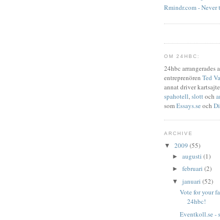
Rmindr.com - Never 
OM 24HBC:
24hbc arrangerades 
entreprenören
Ted Va
annat driver kartsajte
spahotell
,
slott
och
a
som
Essays.se
och
Di
ARCHIVE
2009
(55)
▼
augusti
(1)
►
februari
(2)
►
januari
(52)
▼
Vote for your f
24hbc!
Eventkoll.se - 