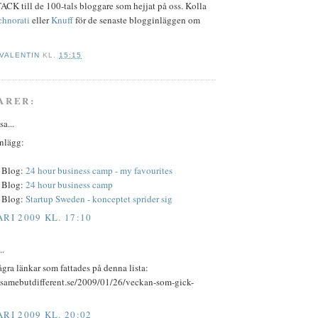
CK till de 100-tals bloggare som hejjat på oss. Kolla
chnorati
eller
Knuff
för de senaste blogginläggen om
 VALENTIN
KL.
15:15
ARER:
sa...
inlägg:
 Blog:
24 hour business camp - my favourites
 Blog:
24 hour business camp
 Blog:
Startup Sweden - konceptet sprider sig
RI 2009 KL. 17:10
..
ågra länkar som fattades på denna lista:
esamebutdifferent.se/2009/01/26/veckan-som-gick-
RI 2009 KL. 20:02