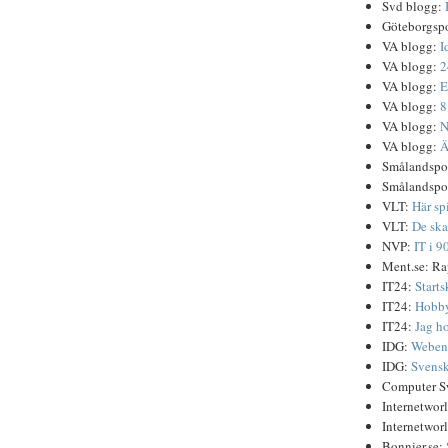
Svd blogg:
Göteborgsp
VA blogg:
I
VA blogg:
2
VA blogg:
E
VA blogg:
8
VA blogg:
N
VA blogg:
Ä
Smålandspo
Smålandspo
VLT:
Här spi
VLT:
De ska
NVP:
IT i 9
Ment.se: Ra
IT24:
Starts
IT24:
Hobby
IT24:
Jag ho
IDG:
Webent
IDG:
Svensk
Computer 
Internetwor
Internetwor
Bonnier.se: