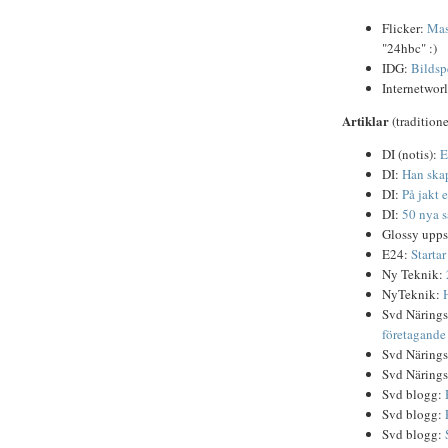
Flicker:
Mas
"24hbc" :)
IDG:
Bildspe
Internetwor
Artiklar
(traditione
DI (notis):
E
DI:
Han skap
DI:
På jakt 
DI:
50 nya s
Glossy upps
E24:
Starta
Ny Teknik:
NyTeknik:
Svd Närings
företagande
Svd Närings
Svd Närings
Svd blogg:
Svd blogg:
Svd blogg: