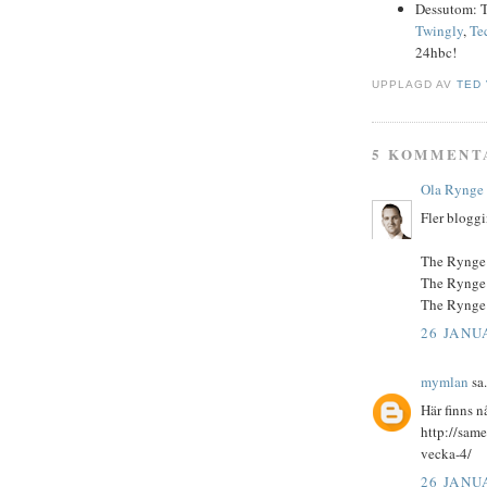
Dessutom: TA
Twingly
,
Te
24hbc!
UPPLAGD AV
TED
5 KOMMENT
Ola Rynge
Fler blogg
The Rynge
The Rynge
The Rynge
26 JANUA
mymlan
sa.
Här finns n
http://sam
vecka-4/
26 JANUA