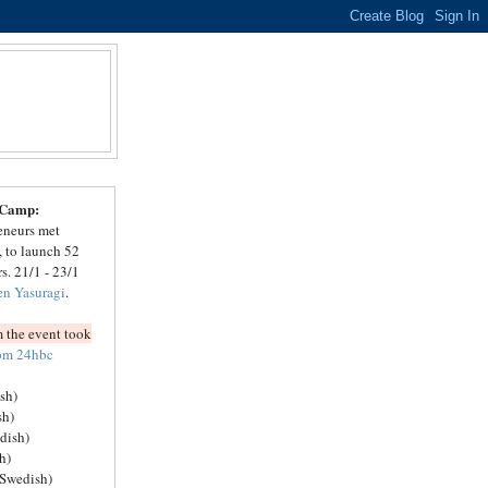
 Camp:
reneurs met
 to launch 52
rs. 21/1 - 23/1
en Yasuragi
.
 the event took
rom 24hbc
sh)
sh)
dish)
h)
(Swedish)