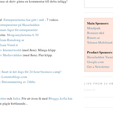
as så skriv gärna en kommentar till detta inlägg!
ld:
Entreprenörerna har gått i mål
- 7 videos
Main Sponsors
:
ntreprenörer på Hasseludden
Mindpark
mars läger för entreprenörer
Bonnier r&d
holm:
Morgonnyheterna 6:30
Binero.se
Team Runalong.se
Telenor Mobilstart
Team Virurl.it
av Internetworld
(med flera). Många klipp.
Product Sponsors
:
av Medievärlden
(med flera). Fler klipp.
Hasseludden Yasur
Google.com
Get a Newsletter
:
Snart är det dags för 24 hour business camp!
:
Listentoblogs.com
:
Slutsummering av 24hbc
LIVE FROM 24 H
Läser in...
itter
och
Jaiku
. För att även få med
Bloggy
,
kolla här
.
 pågår fortfarande...