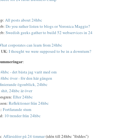
up:
All posts about 24hbc
eb:
Do you rather listen to blogs or Veronica Maggio?
eb:
Swedish geeks gather to build 52 webservices in 24
hat corporates can learn from 24hbc
h UK:
I thought we were supposed to be in a downturn?
 summeringar
:
24hbc - det bästa jag varit med om
24hbc över - för den här gången
finierande ögonblick, 24hbc
 shit, 24hbc är över
orsgren:
Efter 24hbc
sson:
Reflektioner från 24hbc
t:
Fortfarande stum
ud:
10 trender från 24hbc
n:
Affärsidéer på 24 timmar
(idén till 24hbc "föddes")