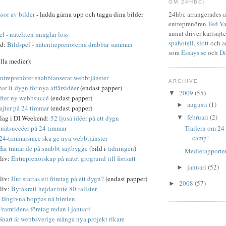
OM 24HBC:
24hbc arrangerades 
sor av bilder
- ladda gärna upp och tagga dina bilder
entreprenören
Ted Va
annat driver kartsajte
l - näteliten minglar loss
spahotell
,
slott
och
a
ld:
Bildspel - nätentreprenörerna drabbar samman
som
Essays.se
och
Di
lla medier):
ntreprenörer snabblanserar webbtjänster
ARCHIVE
ar it-dygn för nya affärsidéer
(endast papper)
2009
(55)
▼
efter ny webbsuccé
(endast papper)
augusti
(1)
►
ajter på 24 timmar
(endast papper)
februari
(2)
lag i DI Weekend:
52 ljusa idéer på ett dygn
▼
r nätsuccéer på 24 timmar
Trailern om 24
camp!
24-timmarsrace ska ge nya webbtjänster
Här tränar de på snabbt sajtbygge
(bild i
tidningen
)
Medierapporter
liv:
Entreprenörskap på nätet grogrund till fortsatt
januari
(52)
►
liv:
Hur startas ett företag på ett dygn?
(endast papper)
2008
(57)
►
liv:
Byråkrati hejdar inte 80-talister
Hängivna hoppas nå himlen
Framtidens företag redan i januari
Snart är webbsverige många nya projekt rikare