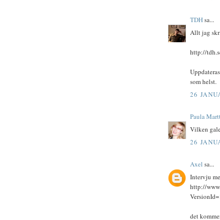
TDH
sa...
Allt jag sk
http://tdh.
Uppdateras 
som helst.
26 JANUA
Paula Martt
Vilken gale
26 JANUA
Axel
sa...
Intervju m
http://www
VersionId
det kommer 