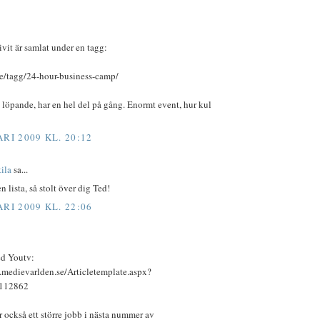
rivit är samlat under en tagg:
se/tagg/24-hour-business-camp/
löpande, har en hel del på gång. Enormt event, hur kul
RI 2009 KL. 20:12
ila
sa...
n lista, så stolt över dig Ted!
RI 2009 KL. 22:06
ed Youtv:
.medievarlden.se/Articletemplate.aspx?
=112862
också ett större jobb i nästa nummer av