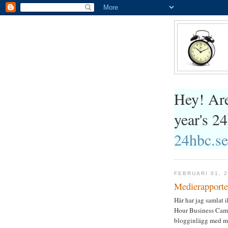
Hey! Are
year's 
24hbc.se
FEBRUARI 01, 
Medierapporte
Här har jag samlat i
Hour Business Camp.
blogginlägg med mer