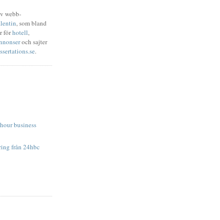
av webb-
lentin
, som bland
r för
hotell
,
nnonser
och sajter
ssertations.se
.
 hour business
ing från 24hbc