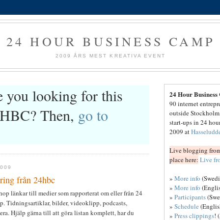
24 HOUR BUSINESS CAMP
2009 ÅRS MEST KREATIVA EVENT
 you looking for this
24 Hour Business
90 internet entrep
24HBC? Then,
go to
outside Stockholm,
start-ups in 24 hou
2009 at
Hasseludd
Live blogging from
place here:
Live f
2009
»
More info
(Swedi
ring från 24hbc
»
More info
(Engli
hop länkar till medier som rapporterat om eller från 24
»
Participants
(Swe
 Tidningsartiklar, bilder, videoklipp, podcasts,
»
Schedule
(Englis
a. Hjälp gärna till att göra listan komplett, har du
»
Press clippings
! 