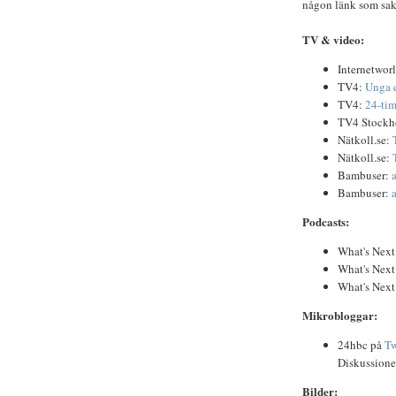
någon länk som sakn
TV & video:
Internetwor
TV4:
Unga e
TV4:
24-tim
TV4 Stock
Nätkoll.se:
Nätkoll.se:
Bambuser:
Bambuser:
Podcasts:
What's Next
What's Next
What's Next
Mikrobloggar:
24hbc på
Tw
Diskussionen
Bilder: