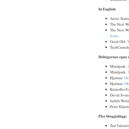
In English:
Arctic Start
The Next W
The Next W
hours
Good Old:
W
TechCrunc
Deltagarnas egna
Mindpark:
Mindpark:
Hjalmar:
De
Hjalmar:
Oh
Kristoffer F
David Sven
Judith Wols
Peter Siljer
Fler blogginlägg:
Ted Valenti