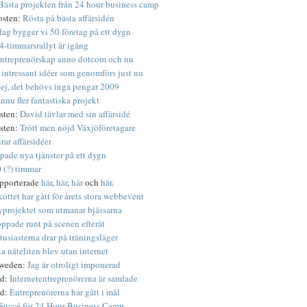
Bästa projekten från 24 hour business camp
osten:
Rösta på bästa affärsidén
dag bygger vi 50 företag på ett dygn
4-timmarsrallyt är igång
ntreprenörskap anno dotcom och nu
 intressant idéer som genomförs just nu
ej, det behövs inga pengar 2009
nnu fler fantastiska projekt
sten:
David tävlar med sin affärsidé
sten:
Trött men nöjd Växjöföretagare
rar affärsidéer
pade nya tjänster på ett dygn
0 (?) timmar
pporterade
här
,
här
,
här
och
här
.
kottet har gått för årets stora webbevent
projektet som utmanar bjässarna
ppade runt på scenen efteråt
usiasterna drar på träningsläger
a näteliten blev utan internet
Sweden:
Jag är otroligt imponerad
ld:
Internetentreprenörerna är samlade
ld:
Entreprenörerna har gått i mål
Succé för 24 Hour Business Camp